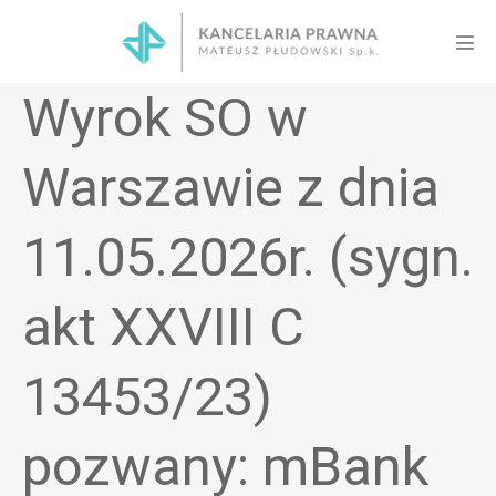
Skip
to
Men
content
Tog
Wyrok SO w
Warszawie z dnia
11.05.2026r. (sygn.
akt XXVIII C
13453/23)
pozwany: mBank