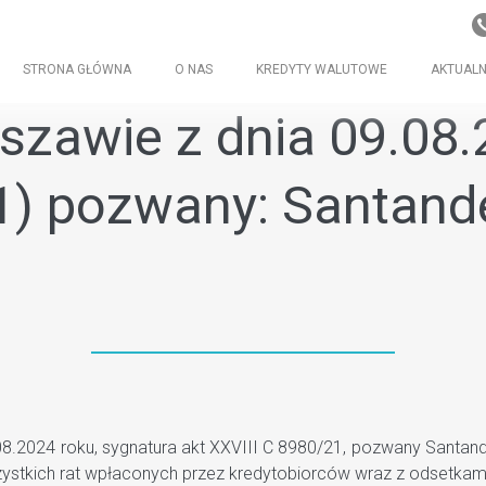
STRONA GŁÓWNA
O NAS
KREDYTY WALUTOWE
AKTUALN
zawie z dnia 09.08.20
1) pozwany: Santand
024 roku, sygnatura akt XXVIII C 8980/21, pozwany Santander 
stkich rat wpłaconych przez kredytobiorców wraz z odsetkam