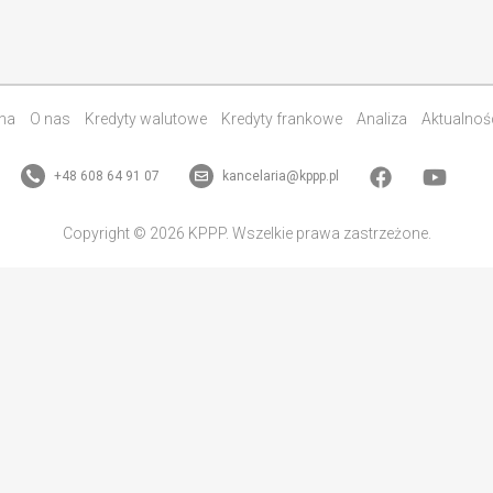
na
O nas
Kredyty walutowe
Kredyty frankowe
Analiza
Aktualnoś
+48 608 64 91 07
kancelaria@kppp.pl
Copyright © 2026 KPPP. Wszelkie prawa zastrzeżone.