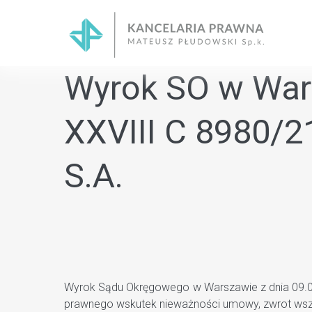
Skip
to
content
Wyrok SO w Wars
XXVIII C 8980/2
S.A.
Wyrok Sądu Okręgowego w Warszawie z dnia 09.08.2
prawnego wskutek nieważności umowy, zwrot wszy