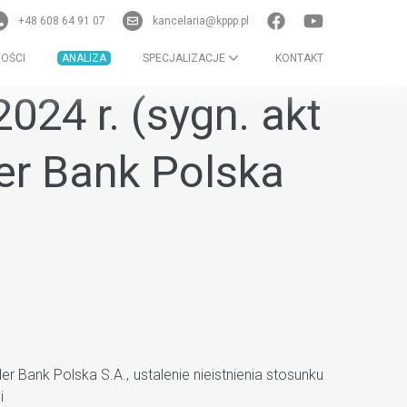
+48 608 64 91 07
kancelaria@kppp.pl
OŚCI
ANALIZA
SPECJALIZACJE
KONTAKT
24 r. (sygn. akt
er Bank Polska
Bank Polska S.A., ustalenie nieistnienia stosunku
i