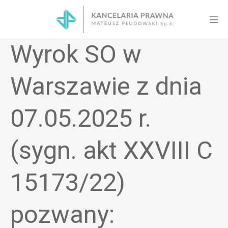
Skip
to
Men
content
Tog
Wyrok SO w
Warszawie z dnia
07.05.2025 r.
(sygn. akt XXVIII C
15173/22)
pozwany: