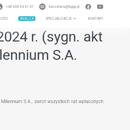
+48 608 64 91 07
kancelaria@kppp.pl
OŚCI
ANALIZA
SPECJALIZACJE
KONTAKT
24 r. (sygn. akt
lennium S.A.
illennium S.A., zwrot wszystkich rat wpłaconych