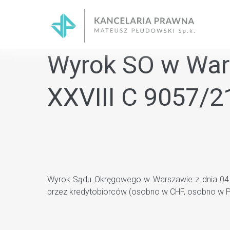
Skip
to
content
Wyrok SO w Wars
XXVIII C 9057/2
Wyrok Sądu Okręgowego w Warszawie z dnia 04.09
przez kredytobiorców (osobno w CHF, osobno w P