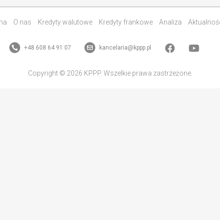
na
O nas
Kredyty walutowe
Kredyty frankowe
Analiza
Aktualnoś
+48 608 64 91 07
kancelaria@kppp.pl
Copyright © 2026 KPPP. Wszelkie prawa zastrzeżone.