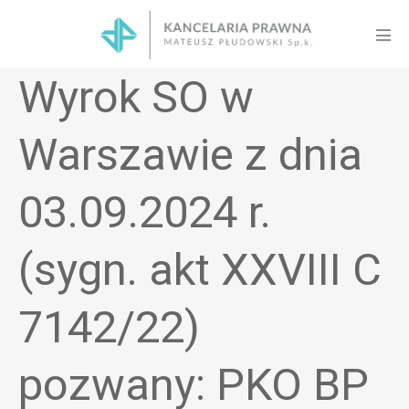
Skip
to
Men
content
Tog
Wyrok SO w
Warszawie z dnia
03.09.2024 r.
(sygn. akt XXVIII C
7142/22)
pozwany: PKO BP