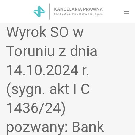
Skip
to
Men
content
Tog
Wyrok SO w
Toruniu z dnia
14.10.2024 r.
(sygn. akt I C
1436/24)
pozwany: Bank