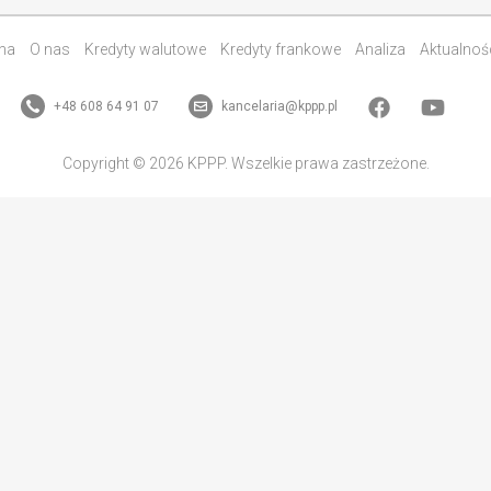
na
O nas
Kredyty walutowe
Kredyty frankowe
Analiza
Aktualnoś
+48 608 64 91 07
kancelaria@kppp.pl
Copyright © 2026 KPPP. Wszelkie prawa zastrzeżone.