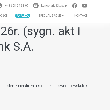
+48 608 64 91 07
kancelaria@kppp.pl
OŚCI
ANALIZA
SPECJALIZACJE
KONTAKT
6r. (sygn. akt I
nk S.A.
 ustalenie nieistnienia stosunku prawnego wskutek