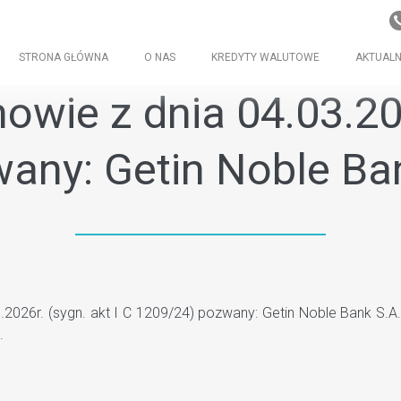
STRONA GŁÓWNA
O NAS
KREDYTY WALUTOWE
AKTUALN
wie z dnia 04.03.202
any: Getin Noble Ba
26r. (sygn. akt I C 1209/24) pozwany: Getin Noble Bank S.A.,
.