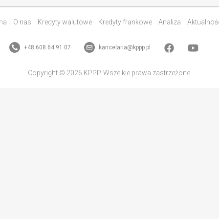
na
O nas
Kredyty walutowe
Kredyty frankowe
Analiza
Aktualnoś
+48 608 64 91 07
kancelaria@kppp.pl
Copyright © 2026 KPPP. Wszelkie prawa zastrzeżone.