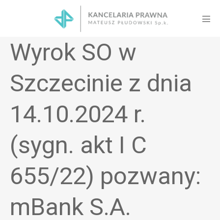
Skip
to
Men
content
Tog
Wyrok SO w
Szczecinie z dnia
14.10.2024 r.
(sygn. akt I C
655/22) pozwany:
mBank S.A.