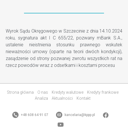
Wyrok Sądu Okręgowego w Szczecinie z dnia 14.10.2024
roku, sygnatura akt I C 655/22, pozwany mBank S.A.,
ustalenie nieistnienia stosunku prawnego wskutek
nieważności umowy (oparte na teorii dwóch kondykcji),
zasądzenie od strony pozwanej zwrotu wszystkich rat na
rzecz powodów wraz z odsetkami i kosztami procesu
Strona główna
O nas
Kredyty walutowe
Kredyty frankowe
Analiza
Aktualności
Kontakt
+48 608 64 91 07
kancelaria@kppp.pl