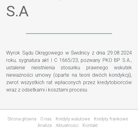
S.A
Wyrok Sądu Okręgowego w Świdnicy z dnia 29.08.2024
roku, sygnatura akt I C 1665/23, pozwany PKO BP S.A.,
ustalenie nieistnienia stosunku prawnego wskutek
nieważności umowy (oparte na teorii dwóch kondykcji),
zwrot wszystkich rat wpłaconych przez kredytobiorców
wraz z odsetkami i kosztami procesu
Strona główna
O nas
Kredyty walutowe
Kredyty frankowe
Analiza
Aktualności
Kontakt