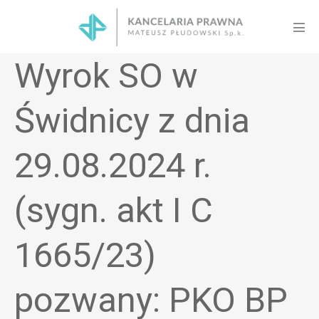
Skip
to
Men
content
Tog
Wyrok SO w
Świdnicy z dnia
29.08.2024 r.
(sygn. akt I C
1665/23)
pozwany: PKO BP