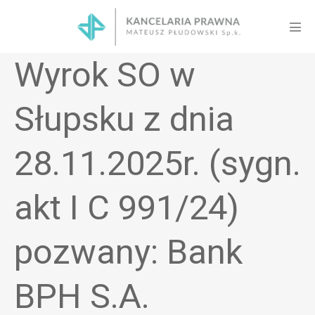
Skip
to
Men
content
Tog
Wyrok SO w
Słupsku z dnia
28.11.2025r. (sygn.
akt I C 991/24)
pozwany: Bank
BPH S.A.