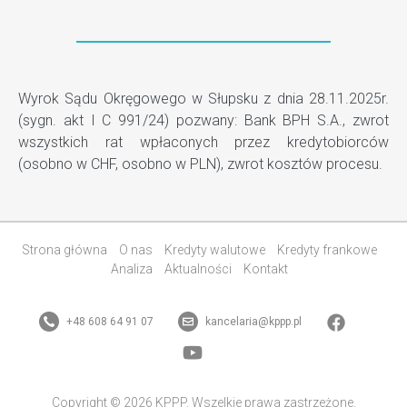
Wyrok Sądu Okręgowego w Słupsku z dnia 28.11.2025r.
(sygn. akt I C 991/24) pozwany: Bank BPH S.A., zwrot
wszystkich rat wpłaconych przez kredytobiorców
(osobno w CHF, osobno w PLN), zwrot kosztów procesu.
Strona główna
O nas
Kredyty walutowe
Kredyty frankowe
Analiza
Aktualności
Kontakt
+48 608 64 91 07
kancelaria@kppp.pl
Copyright © 2026 KPPP. Wszelkie prawa zastrzeżone.