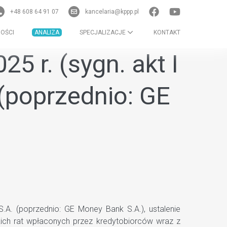
+48 608 64 91 07
kancelaria@kppp.pl
OŚCI
ANALIZA
SPECJALIZACJE
KONTAKT
5 r. (sygn. akt I
(poprzednio: GE
A. (poprzednio: GE Money Bank S.A.), ustalenie
kich rat wpłaconych przez kredytobiorców wraz z