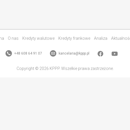
na
O nas
Kredyty walutowe
Kredyty frankowe
Analiza
Aktualnoś
+48 608 64 91 07
kancelaria@kppp.pl
Copyright © 2026 KPPP. Wszelkie prawa zastrzeżone.