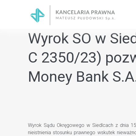
Skip
to
content
Wyrok SO w Siedl
C 2350/23) pozw
Money Bank S.A
Wyrok Sądu Okręgowego w Siedlcach z dnia 15.0
nieistnienia stosunku prawnego wskutek nieważn