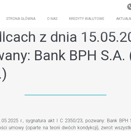
STRONA GŁÓWNA
O NAS
KREDYTY WALUTOWE
AKTUALN
cach z dnia 15.05.202
any: Bank BPH S.A. 
.)
5.2025 r., sygnatura akt I C 2350/23, pozwany: Bank BPH S.
ości umowy (oparte na teorii dwóch kondykcji), zwrot wszyst