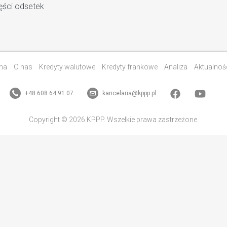
ęści odsetek
na
O nas
Kredyty walutowe
Kredyty frankowe
Analiza
Aktualnoś
+48 608 64 91 07
kancelaria@kppp.pl
Copyright © 2026 KPPP. Wszelkie prawa zastrzeżone.