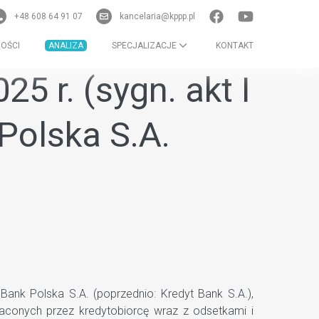
+48 608 64 91 07
kancelaria@kppp.pl
OŚCI
ANALIZA
SPECJALIZACJE
KONTAKT
5 r. (sygn. akt I
Polska S.A.
ank Polska S.A. (poprzednio: Kredyt Bank S.A.),
łaconych przez kredytobiorcę wraz z odsetkami i