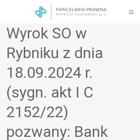
Skip
to
Men
content
Tog
Wyrok SO w
Rybniku z dnia
18.09.2024 r.
(sygn. akt I C
2152/22)
pozwany: Bank