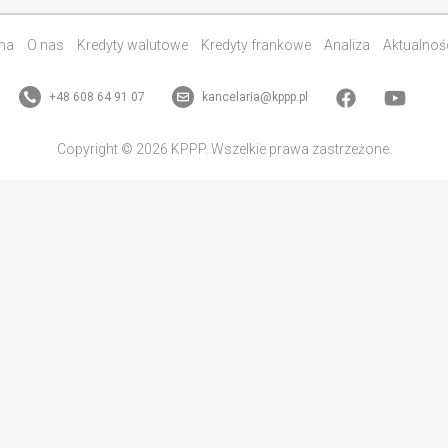
na
O nas
Kredyty walutowe
Kredyty frankowe
Analiza
Aktualnoś
+48 608 64 91 07
kancelaria@kppp.pl
Copyright © 2026 KPPP. Wszelkie prawa zastrzeżone.