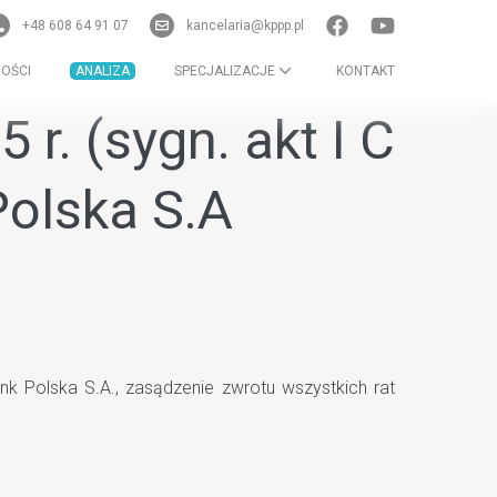
+48 608 64 91 07
kancelaria@kppp.pl
OŚCI
ANALIZA
SPECJALIZACJE
KONTAKT
r. (sygn. akt I C
olska S.A
k Polska S.A., zasądzenie zwrotu wszystkich rat