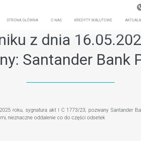
STRONA GŁÓWNA
O NAS
KREDYTY WALUTOWE
AKTUALN
ku z dnia 16.05.2025 
y: Santander Bank P
25 roku, sygnatura akt I C 1773/23, pozwany Santander Ban
mi, nieznaczne oddalenie co do części odsetek