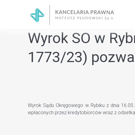
Skip
to
content
Wyrok SO w Rybni
1773/23) pozwan
Wyrok Sądu Okręgowego w Rybiku z dnia 16.05.20
wpłaconych przez kredytobiorców wraz z odsetka