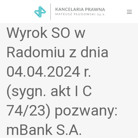
Skip
to
Men
content
Tog
Wyrok SO w
Radomiu z dnia
04.04.2024 r.
(sygn. akt I C
74/23) pozwany:
mBank S.A.