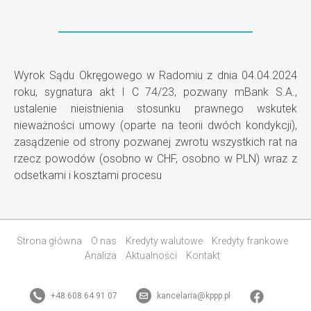
Wyrok Sądu Okręgowego w Radomiu z dnia 04.04.2024
roku, sygnatura akt I C 74/23, pozwany mBank S.A.,
ustalenie nieistnienia stosunku prawnego wskutek
nieważności umowy (oparte na teorii dwóch kondykcji),
zasądzenie od strony pozwanej zwrotu wszystkich rat na
rzecz powodów (osobno w CHF, osobno w PLN) wraz z
odsetkami i kosztami procesu
Strona główna
O nas
Kredyty walutowe
Kredyty frankowe
Analiza
Aktualności
Kontakt
+48 608 64 91 07
kancelaria@kppp.pl