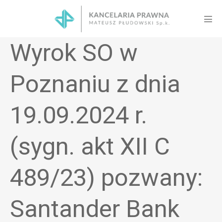
Skip
to
Men
content
Tog
Wyrok SO w
Poznaniu z dnia
19.09.2024 r.
(sygn. akt XII C
489/23) pozwany:
Santander Bank