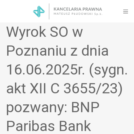
Skip
to
Men
content
Tog
Wyrok SO w
Poznaniu z dnia
16.06.2025r. (sygn.
akt XII C 3655/23)
pozwany: BNP
Paribas Bank