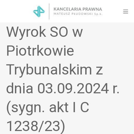
Skip
to
Men
content
Tog
Wyrok SO w
Piotrkowie
Trybunalskim z
dnia 03.09.2024 r.
(sygn. akt I C
1238/23)