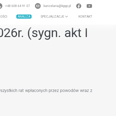
+48 608 64 91 07
kancelaria@kppp.pl
OŚCI
ANALIZA
SPECJALIZACJE
KONTAKT
6r. (sygn. akt I
 wszystkich rat wpłaconych przez powodów wraz z