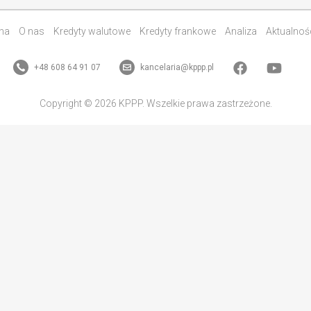
na
O nas
Kredyty walutowe
Kredyty frankowe
Analiza
Aktualnoś
+48 608 64 91 07
kancelaria@kppp.pl
Copyright © 2026 KPPP. Wszelkie prawa zastrzeżone.