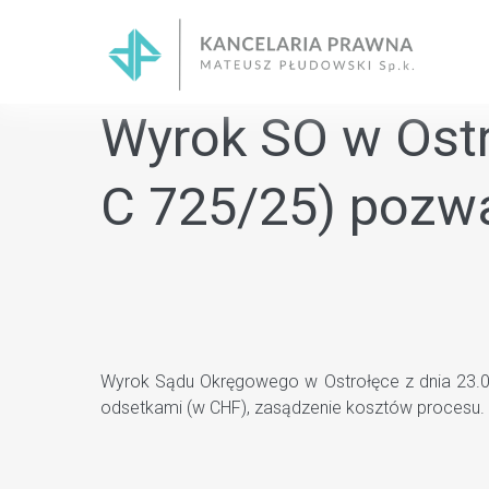
Skip
to
content
Wyrok SO w Ostro
C 725/25) pozwa
Wyrok Sądu Okręgowego w Ostrołęce z dnia 23.01
odsetkami (w CHF), zasądzenie kosztów procesu.