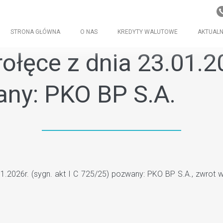
STRONA GŁÓWNA
O NAS
KREDYTY WALUTOWE
AKTUALN
łęce z dnia 23.01.202
ny: PKO BP S.A.
.2026r. (sygn. akt I C 725/25) pozwany: PKO BP S.A., zwrot