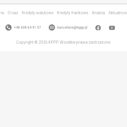
na
O nas
Kredyty walutowe
Kredyty frankowe
Analiza
Aktualnoś
+48 608 64 91 07
kancelaria@kppp.pl
Copyright © 2026 KPPP. Wszelkie prawa zastrzeżone.