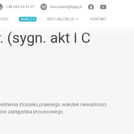
+48 608 64 91 07
kancelaria@kppp.pl
OŚCI
ANALIZA
SPECJALIZACJE
KONTAKT
(sygn. akt I C
ieistnienia stosunku prawnego wskutek nieważności
ztów zastępstwa procesowego.