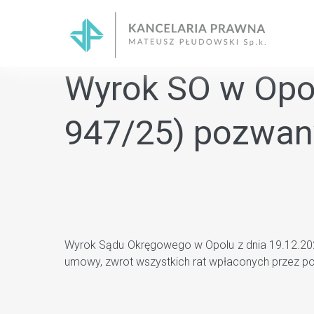
Skip
to
content
Wyrok SO w Opolu
947/25) pozwan
Wyrok Sądu Okręgowego w Opolu z dnia 19.12.2025r
umowy, zwrot wszystkich rat wpłaconych przez 