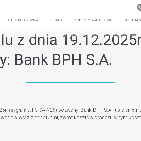
STRONA GŁÓWNA
O NAS
KREDYTY WALUTOWE
AKTUALN
 z dnia 19.12.2025r. 
y: Bank BPH S.A.
. (sygn. akt I C 947/25) pozwany: Bank BPH S.A., ustalenie n
powodów wraz z odsetkami, zwrot kosztów procesu w tym kos