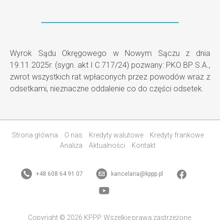
Wyrok Sądu Okręgowego w Nowym Sączu z dnia
19.11.2025r. (sygn. akt I C 717/24) pozwany: PKO BP S.A.,
zwrot wszystkich rat wpłaconych przez powodów wraz z
odsetkami, nieznaczne oddalenie co do części odsetek.
Strona główna
O nas
Kredyty walutowe
Kredyty frankowe
Analiza
Aktualności
Kontakt
+48 608 64 91 07
kancelaria@kppp.pl
Copyright © 2026 KPPP. Wszelkie prawa zastrzeżone.