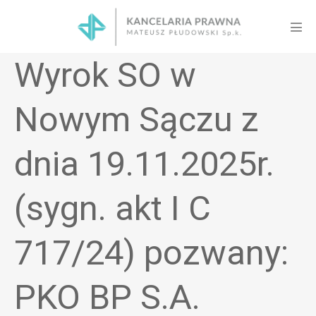
Skip
to
Men
content
Tog
Wyrok SO w
Nowym Sączu z
dnia 19.11.2025r.
(sygn. akt I C
717/24) pozwany:
PKO BP S.A.