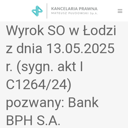
Skip
to
Men
content
Tog
Wyrok SO w Łodzi
z dnia 13.05.2025
r. (sygn. akt I
C1264/24)
pozwany: Bank
BPH S.A.