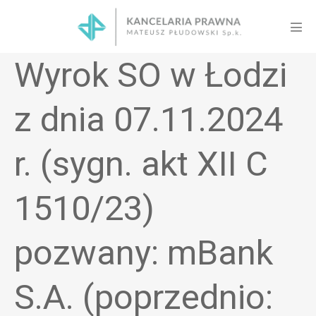
Skip
to
Men
content
Tog
Wyrok SO w Łodzi
z dnia 07.11.2024
r. (sygn. akt XII C
1510/23)
pozwany: mBank
S.A. (poprzednio: