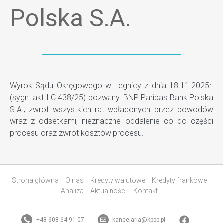
Polska S.A.
Wyrok Sądu Okręgowego w Legnicy z dnia 18.11.2025r.
(sygn. akt I C 438/25) pozwany: BNP Paribas Bank Polska
S.A., zwrot wszystkich rat wpłaconych przez powodów
wraz z odsetkami, nieznaczne oddalenie co do części
procesu oraz zwrot kosztów procesu.
Strona główna
O nas
Kredyty walutowe
Kredyty frankowe
Analiza
Aktualności
Kontakt
+48 608 64 91 07
kancelaria@kppp.pl