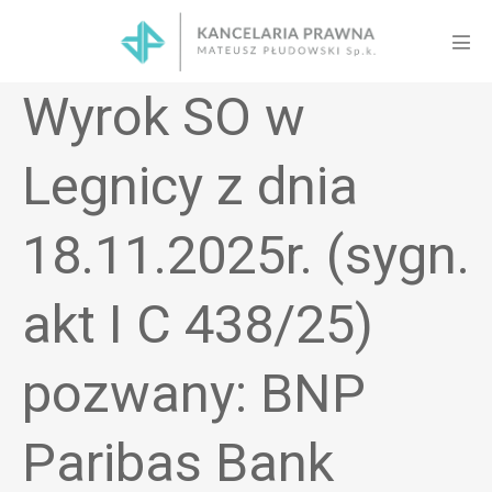
Skip
to
Men
content
Tog
Wyrok SO w
Legnicy z dnia
18.11.2025r. (sygn.
akt I C 438/25)
pozwany: BNP
Paribas Bank