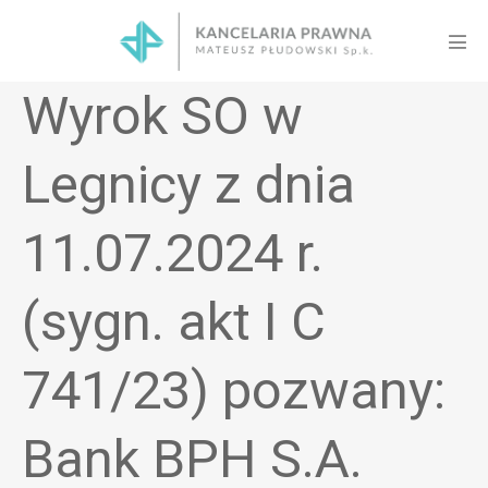
Skip
to
Men
content
Tog
Wyrok SO w
Legnicy z dnia
11.07.2024 r.
(sygn. akt I C
741/23) pozwany:
Bank BPH S.A.