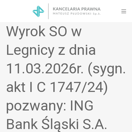
Skip
to
Men
content
Tog
Wyrok SO w
Legnicy z dnia
11.03.2026r. (sygn.
akt I C 1747/24)
pozwany: ING
Bank Śląski S.A.