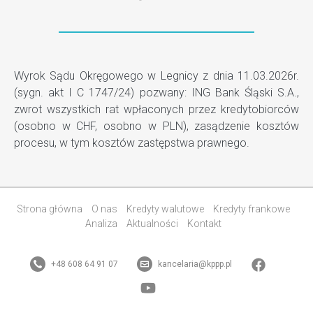
Wyrok Sądu Okręgowego w Legnicy z dnia 11.03.2026r.
(sygn. akt I C 1747/24) pozwany: ING Bank Śląski S.A.,
zwrot wszystkich rat wpłaconych przez kredytobiorców
(osobno w CHF, osobno w PLN), zasądzenie kosztów
procesu, w tym kosztów zastępstwa prawnego.
Strona główna
O nas
Kredyty walutowe
Kredyty frankowe
Analiza
Aktualności
Kontakt
+48 608 64 91 07
kancelaria@kppp.pl