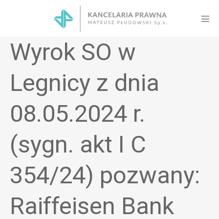
Skip
to
Men
content
Tog
Wyrok SO w
Legnicy z dnia
08.05.2024 r.
(sygn. akt I C
354/24) pozwany:
Raiffeisen Bank