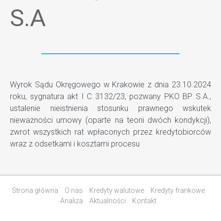
S.A
Wyrok Sądu Okręgowego w Krakowie z dnia 23.10.2024
roku, sygnatura akt I C 3132/23, pozwany PKO BP S.A.,
ustalenie nieistnienia stosunku prawnego wskutek
nieważności umowy (oparte na teorii dwóch kondykcji),
zwrot wszystkich rat wpłaconych przez kredytobiorców
wraz z odsetkami i kosztami procesu
Strona główna
O nas
Kredyty walutowe
Kredyty frankowe
Analiza
Aktualności
Kontakt