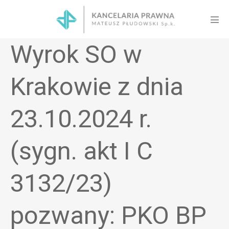
Skip
to
Men
content
Tog
Wyrok SO w
Krakowie z dnia
23.10.2024 r.
(sygn. akt I C
3132/23)
pozwany: PKO BP