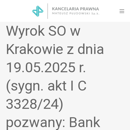
Skip
to
Men
content
Tog
Wyrok SO w
Krakowie z dnia
19.05.2025 r.
(sygn. akt I C
3328/24)
pozwany: Bank