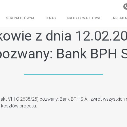
STRONA GŁÓWNA
O NAS
KREDYTY WALUTOWE
AKTUALN
wie z dnia 12.02.202
 pozwany: Bank BPH 
. akt VIII C 2638/25) pozwany: Bank BPH S.A., zwrot wszystkic
t kosztów procesu.