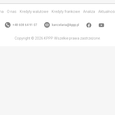
na
O nas
Kredyty walutowe
Kredyty frankowe
Analiza
Aktualnoś
+48 608 64 91 07
kancelaria@kppp.pl
Copyright © 2026 KPPP. Wszelkie prawa zastrzeżone.