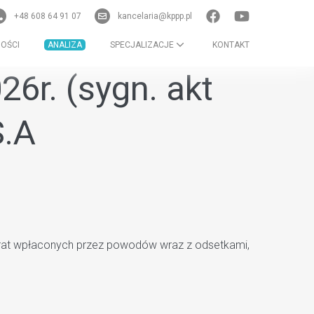
+48 608 64 91 07
kancelaria@kppp.pl
OŚCI
ANALIZA
SPECJALIZACJE
KONTAKT
6r. (sygn. akt
S.A
h rat wpłaconych przez powodów wraz z odsetkami,