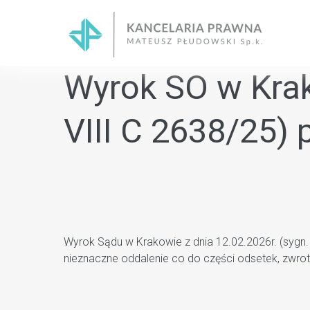
Skip
to
content
Wyrok SO w Krako
VIII C 2638/25)
Wyrok Sądu w Krakowie z dnia 12.02.2026r. (sygn
nieznaczne oddalenie co do części odsetek, zwro