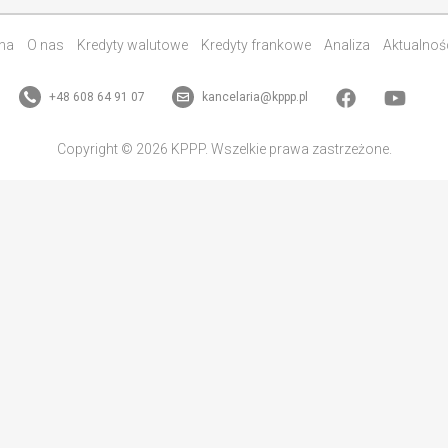
na
O nas
Kredyty walutowe
Kredyty frankowe
Analiza
Aktualnoś
+48 608 64 91 07
kancelaria@kppp.pl
Copyright © 2026 KPPP. Wszelkie prawa zastrzeżone.