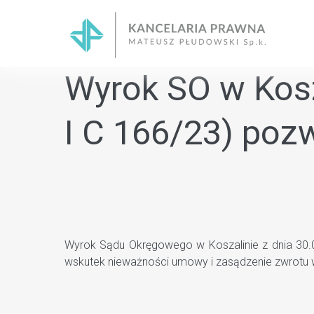
Skip
to
content
Wyrok SO w Kosza
I C 166/23) poz
Wyrok Sądu Okręgowego w Koszalinie z dnia 30.08
wskutek nieważności umowy i zasądzenie zwrotu w