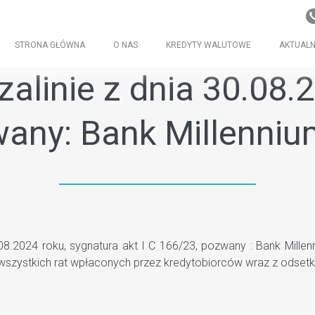
STRONA GŁÓWNA
O NAS
KREDYTY WALUTOWE
AKTUALN
linie z dnia 30.08.20
wany: Bank Millenniu
.2024 roku, sygnatura akt I C 166/23, pozwany : Bank Millenni
szystkich rat wpłaconych przez kredytobiorców wraz z odsetk