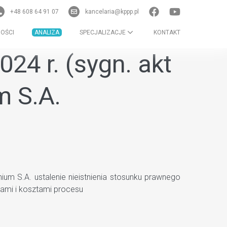
+48 608 64 91 07
kancelaria@kppp.pl
OŚCI
ANALIZA
SPECJALIZACJE
KONTAKT
24 r. (sygn. akt
m S.A.
um S.A. ustalenie nieistnienia stosunku prawnego
ami i kosztami procesu