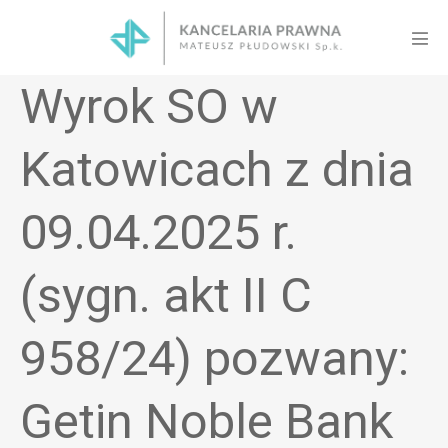
Skip
to
Men
content
Tog
Wyrok SO w
Katowicach z dnia
09.04.2025 r.
(sygn. akt II C
958/24) pozwany:
Getin Noble Bank