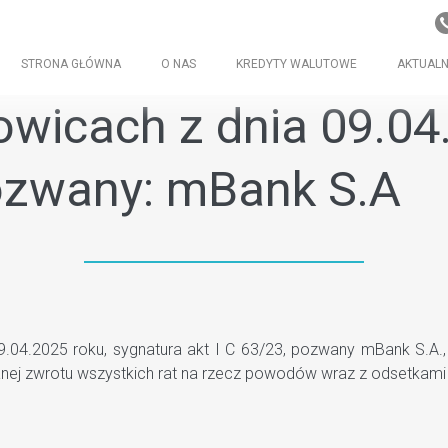
STRONA GŁÓWNA
O NAS
KREDYTY WALUTOWE
AKTUALN
wicach z dnia 09.04.
pozwany: mBank S.A
4.2025 roku, sygnatura akt I C 63/23, pozwany mBank S.A., u
nej zwrotu wszystkich rat na rzecz powodów wraz z odsetkami 