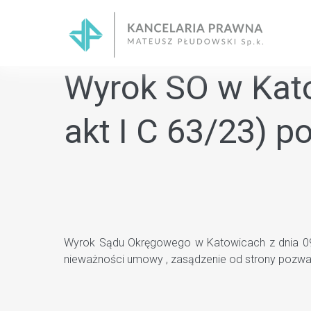
Skip
to
content
Wyrok SO w Kato
akt I C 63/23) 
Wyrok Sądu Okręgowego w Katowicach z dnia 09.0
nieważności umowy , zasądzenie od strony pozwa