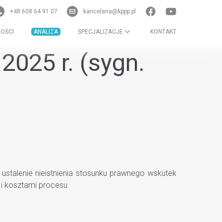
+48 608 64 91 07
kancelaria@kppp.pl
OŚCI
ANALIZA
SPECJALIZACJE
KONTAKT
2025 r. (sygn.
stalenie nieistnienia stosunku prawnego wskutek
i kosztami procesu