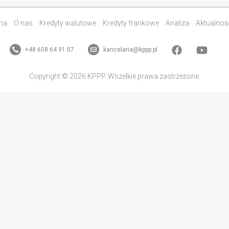
na
O nas
Kredyty walutowe
Kredyty frankowe
Analiza
Aktualnoś
+48 608 64 91 07
kancelaria@kppp.pl
Copyright © 2026 KPPP. Wszelkie prawa zastrzeżone.