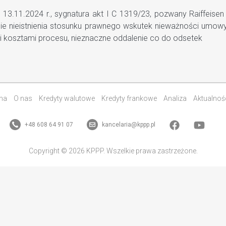
3.11.2024 r., sygnatura akt I C 1319/23, pozwany Raiffeisen
enie nieistnienia stosunku prawnego wskutek nieważności umo
 kosztami procesu, nieznaczne oddalenie co do odsetek
na
O nas
Kredyty walutowe
Kredyty frankowe
Analiza
Aktualnoś
+48 608 64 91 07
kancelaria@kppp.pl
Copyright © 2026 KPPP. Wszelkie prawa zastrzeżone.