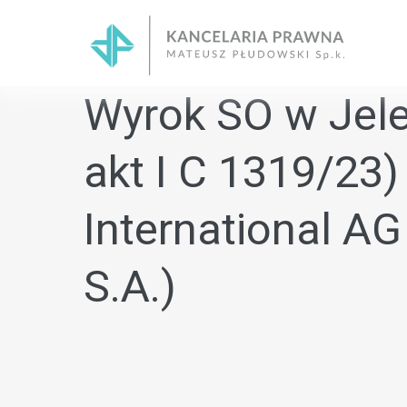
Skip
to
content
Wyrok SO w Jelen
akt I C 1319/23)
International A
S.A.)