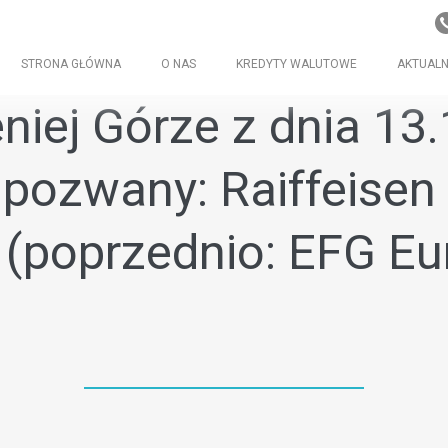
STRONA GŁÓWNA
O NAS
KREDYTY WALUTOWE
AKTUALN
iej Górze z dnia 13.1
 pozwany: Raiffeisen
G (poprzednio: EFG E