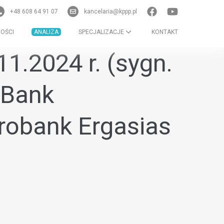
+48 608 64 91 07
kancelaria@kppp.pl
OŚCI
ANALIZA
SPECJALIZACJE
KONTAKT
1.2024 r. (sygn.
 Bank
urobank Ergasias