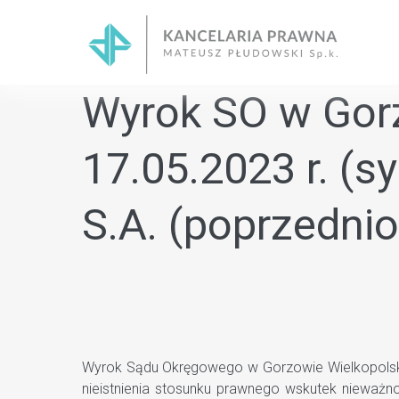
Skip
to
content
Wyrok SO w Gorz
17.05.2023 r. (s
S.A. (poprzednio
Wyrok Sądu Okręgowego w Gorzowie Wielkopolskim 
nieistnienia stosunku prawnego wskutek nieważn