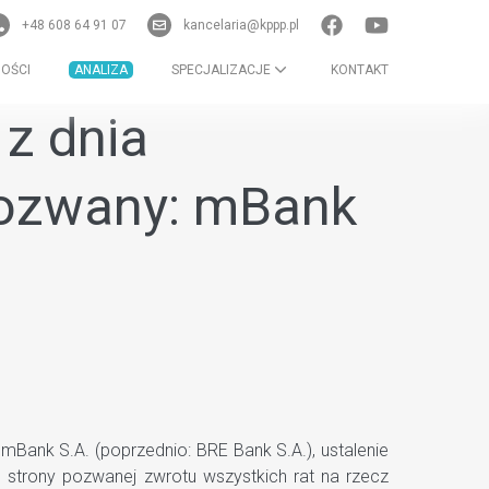
+48 608 64 91 07
kancelaria@kppp.pl
OŚCI
ANALIZA
SPECJALIZACJE
KONTAKT
z dnia
 pozwany: mBank
Bank S.A. (poprzednio: BRE Bank S.A.), ustalenie
 strony pozwanej zwrotu wszystkich rat na rzecz