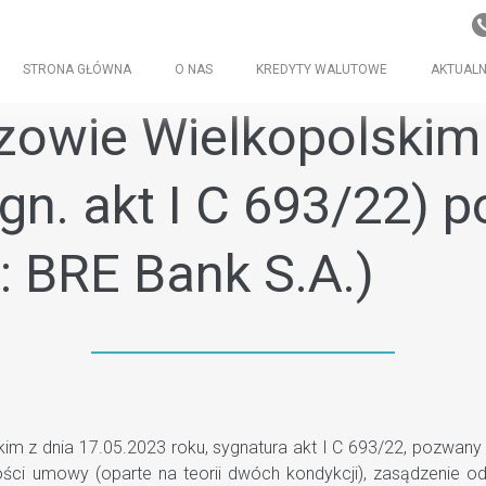
STRONA GŁÓWNA
O NAS
KREDYTY WALUTOWE
AKTUALN
owie Wielkopolskim 
ygn. akt I C 693/22)
: BRE Bank S.A.)
z dnia 17.05.2023 roku, sygnatura akt I C 693/22, pozwany m
ości umowy (oparte na teorii dwóch kondykcji), zasądzenie od