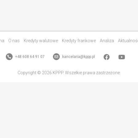
na
O nas
Kredyty walutowe
Kredyty frankowe
Analiza
Aktualnoś
+48 608 64 91 07
kancelaria@kppp.pl
Copyright © 2026 KPPP. Wszelkie prawa zastrzeżone.