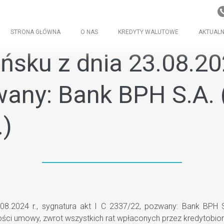
STRONA GŁÓWNA
O NAS
KREDYTY WALUTOWE
AKTUALN
ku z dnia 23.08.2024
any: Bank BPH S.A. 
.)
2024 r., sygnatura akt I C 2337/22, pozwany: Bank BPH S.
ości umowy, zwrot wszystkich rat wpłaconych przez kredytobio