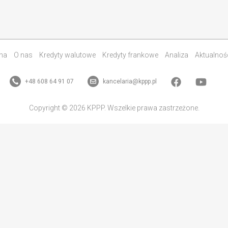
na
O nas
Kredyty walutowe
Kredyty frankowe
Analiza
Aktualnoś
+48 608 64 91 07
kancelaria@kppp.pl
Copyright © 2026 KPPP. Wszelkie prawa zastrzeżone.