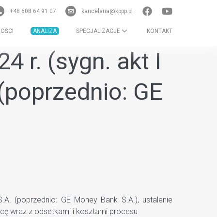
+48 608 64 91 07
kancelaria@kppp.pl
OŚCI
ANALIZA
SPECJALIZACJE
KONTAKT
 r. (sygn. akt I
(poprzednio: GE
A. (poprzednio: GE Money Bank S.A.), ustalenie
rcę wraz z odsetkami i kosztami procesu