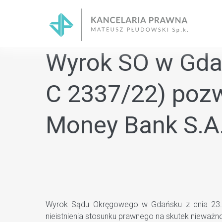
Skip
to
content
Wyrok SO w Gdańs
C 2337/22) pozw
Money Bank S.A
Wyrok Sądu Okręgowego w Gdańsku z dnia 23.08.
nieistnienia stosunku prawnego na skutek nieważn