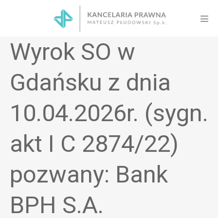
Skip
to
Men
content
Tog
Wyrok SO w
Gdańsku z dnia
10.04.2026r. (sygn.
akt I C 2874/22)
pozwany: Bank
BPH S.A.