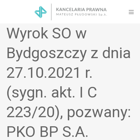
Skip
to
Men
content
Tog
Wyrok SO w
Bydgoszczy z dnia
27.10.2021 r.
(sygn. akt. I C
223/20), pozwany:
PKO BP S.A.