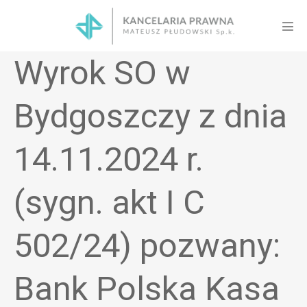
Skip
to
Men
content
Tog
Wyrok SO w
Bydgoszczy z dnia
14.11.2024 r.
(sygn. akt I C
502/24) pozwany:
Bank Polska Kasa