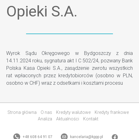
Opieki S.A.
Wyrok Sądu Okręgowego w Bydgoszczy z dnia
14.11.2024 roku, sygnatura akt I C 502/24, pozwany Bank
Polska Kasa Opieki S.A., zasądzenie zwrotu wszystkich
rat wpłaconych przez kredytobiorców (osobno w PLN,
osobno w CHF) wraz z odsetkami i kosztami procesu
Strona główna
O nas
Kredyty walutowe
Kredyty frankowe
Analiza
Aktualności
Kontakt
+48 608 64 91 07
kancelaria@kppp.pl