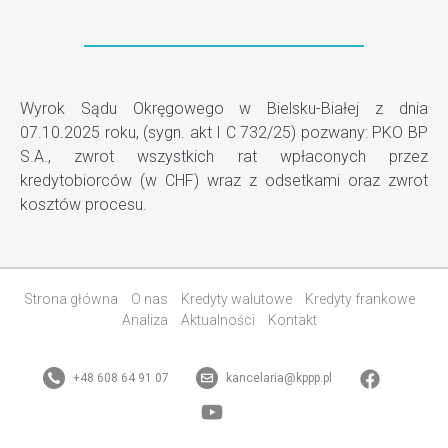
Wyrok Sądu Okręgowego w Bielsku-Białej z dnia
07.10.2025 roku, (sygn. akt I C 732/25) pozwany: PKO BP
S.A., zwrot wszystkich rat wpłaconych przez
kredytobiorców (w CHF) wraz z odsetkami oraz zwrot
kosztów procesu.
Strona główna
O nas
Kredyty walutowe
Kredyty frankowe
Analiza
Aktualności
Kontakt
+48 608 64 91 07
kancelaria@kppp.pl