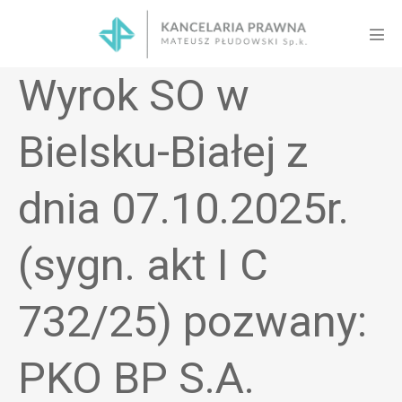
Skip
to
Men
content
Tog
Wyrok SO w
Bielsku-Białej z
dnia 07.10.2025r.
(sygn. akt I C
732/25) pozwany:
PKO BP S.A.