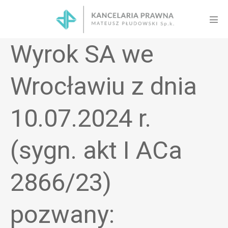
Skip
to
Men
content
Tog
Wyrok SA we
Wrocławiu z dnia
10.07.2024 r.
(sygn. akt I ACa
2866/23)
pozwany: