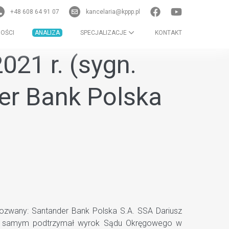
+48 608 64 91 07
kancelaria@kppp.pl
OŚCI
ANALIZA
SPECJALIZACJE
KONTAKT
021 r. (sygn.
er Bank Polska
ozwany: Santander Bank Polska S.A. SSA Dariusz
 Tym samym podtrzymał wyrok Sądu Okręgowego w