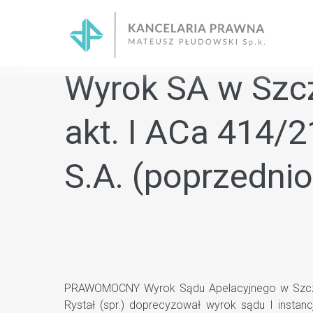
Skip
to
content
Wyrok SA w Szcze
akt. I ACa 414/
S.A. (poprzednio
PRAWOMOCNY Wyrok Sądu Apelacyjnego w Szczecin
Rystał (spr.) doprecyzował wyrok sądu I inst