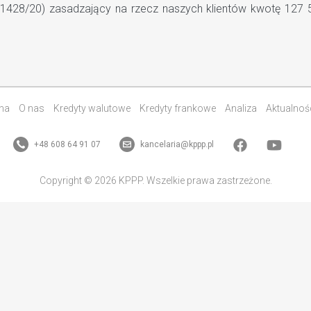
 C 1428/20) zasadzający na rzecz naszych klientów kwotę 127
na
O nas
Kredyty walutowe
Kredyty frankowe
Analiza
Aktualnoś
+48 608 64 91 07
kancelaria@kppp.pl
Copyright © 2026 KPPP. Wszelkie prawa zastrzeżone.