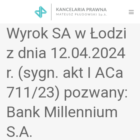
Skip
to
Men
content
Tog
Wyrok SA w Łodzi
z dnia 12.04.2024
r. (sygn. akt I ACa
711/23) pozwany:
Bank Millennium
S.A.