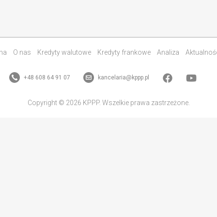
na
O nas
Kredyty walutowe
Kredyty frankowe
Analiza
Aktualnoś
+48 608 64 91 07
kancelaria@kppp.pl
Copyright © 2026 KPPP. Wszelkie prawa zastrzeżone.