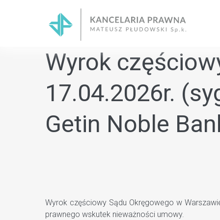
Skip
to
content
Wyrok częściow
17.04.2026r. (sy
Getin Noble Ban
Wyrok częściowy Sądu Okręgowego w Warszawie z d
prawnego wskutek nieważności umowy.