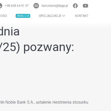
+48 608 64 91 07
kancelaria@kppp.pl
OŚCI
ANALIZA
SPECJALIZACJE
KONTAKT
dnia
9/25) pozwany:
Noble Bank S.A., ustalenie nieistnienia stosunku