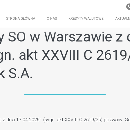
STRONA GŁÓWNA
O NAS
KREDYTY WALUTOWE
AKTUALN
y SO w Warszawie z 
gn. akt XXVIII C 261
k S.A.
nia 17.04.2026r. (sygn. akt XXVIII C 2619/25) pozwany: Getin 