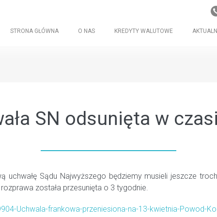
STRONA GŁÓWNA
O NAS
KREDYTY WALUTOWE
AKTUALN
ała SN odsunięta w czasi
wą uchwałę Sądu Najwyższego będziemy musieli jeszcze troch
rozprawa została przesunięta o 3 tygodnie.
79904-Uchwala-frankowa-przeniesiona-na-13-kwietnia-Powod-Ko