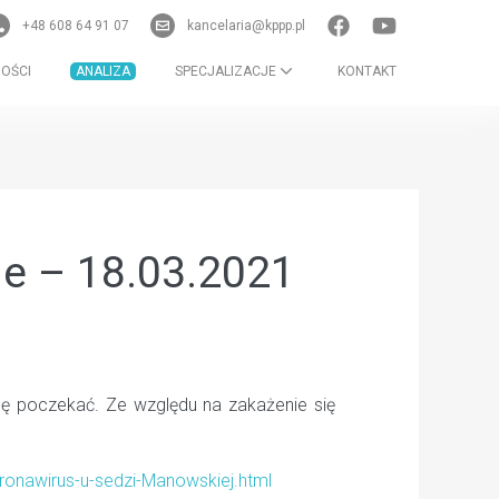
+48 608 64 91 07
kancelaria@kppp.pl
OŚCI
ANALIZA
SPECJALIZACJE
KONTAKT
e – 18.03.2021
ę poczekać. Ze względu na zakażenie się
ronawirus-u-sedzi-Manowskiej.html