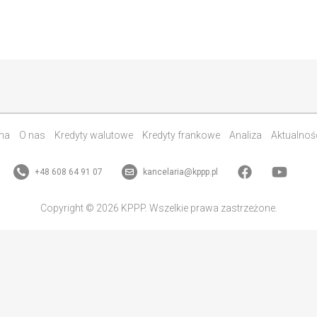
na
O nas
Kredyty walutowe
Kredyty frankowe
Analiza
Aktualnoś
+48 608 64 91 07
kancelaria@kppp.pl
Copyright © 2026 KPPP. Wszelkie prawa zastrzeżone.