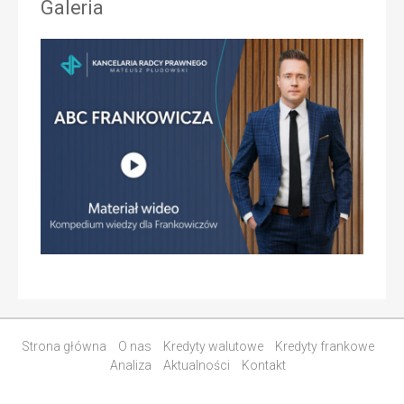
Galeria
Strona główna
O nas
Kredyty walutowe
Kredyty frankowe
Analiza
Aktualności
Kontakt